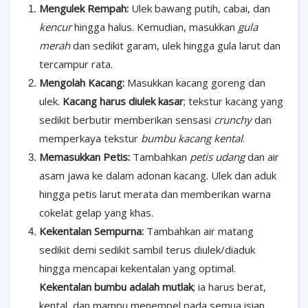
Mengulek Rempah:
Ulek bawang putih, cabai, dan
kencur
hingga halus. Kemudian, masukkan
gula
merah
dan sedikit garam, ulek hingga gula larut dan
tercampur rata.
Mengolah Kacang:
Masukkan kacang goreng dan
ulek.
Kacang harus diulek kasar
; tekstur kacang yang
sedikit berbutir memberikan sensasi
crunchy
dan
memperkaya tekstur
bumbu kacang kental
.
Memasukkan Petis:
Tambahkan
petis udang
dan air
asam jawa ke dalam adonan kacang. Ulek dan aduk
hingga petis larut merata dan memberikan warna
cokelat gelap yang khas.
Kekentalan Sempurna:
Tambahkan air matang
sedikit demi sedikit sambil terus diulek/diaduk
hingga mencapai kekentalan yang optimal.
Kekentalan bumbu adalah mutlak
; ia harus berat,
kental, dan mampu menempel pada semua isian.