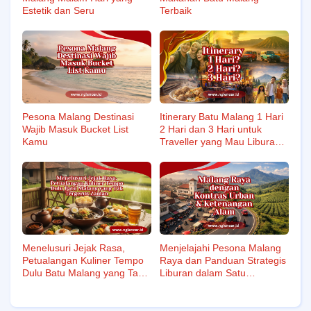
Estetik dan Seru
Terbaik
Pesona Malang Destinasi
Itinerary Batu Malang 1 Hari
Wajib Masuk Bucket List
2 Hari dan 3 Hari untuk
Kamu
Traveller yang Mau Liburan
Anti Ribet
Menelusuri Jejak Rasa,
Menjelajahi Pesona Malang
Petualangan Kuliner Tempo
Raya dan Panduan Strategis
Dulu Batu Malang yang Tak
Liburan dalam Satu
Tergerus Zaman
Perjalanan