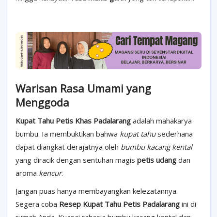
Warisan Rasa Umami yang
Menggoda
Kupat Tahu Petis Khas Padalarang
adalah mahakarya
bumbu. Ia membuktikan bahwa
kupat tahu
sederhana
dapat diangkat derajatnya oleh
bumbu kacang kental
yang diracik dengan sentuhan magis
petis udang
dan
aroma
kencur
.
Jangan puas hanya membayangkan kelezatannya.
Segera coba
Resep Kupat Tahu Petis Padalarang
ini di
rumah Anda. Kuasai rahasia bumbu kacang kental dan