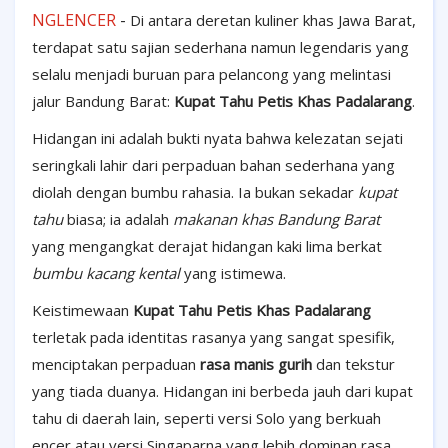
NGLENCER
-
Di antara deretan kuliner khas Jawa Barat,
terdapat satu sajian sederhana namun legendaris yang
selalu menjadi buruan para pelancong yang melintasi
jalur Bandung Barat:
Kupat Tahu Petis Khas Padalarang
.
Hidangan ini adalah bukti nyata bahwa kelezatan sejati
seringkali lahir dari perpaduan bahan sederhana yang
diolah dengan bumbu rahasia. Ia bukan sekadar
kupat
tahu
biasa; ia adalah
makanan khas Bandung Barat
yang mengangkat derajat hidangan kaki lima berkat
bumbu kacang kental
yang istimewa.
Keistimewaan
Kupat Tahu Petis Khas Padalarang
terletak pada identitas rasanya yang sangat spesifik,
menciptakan perpaduan
rasa manis gurih
dan tekstur
yang tiada duanya. Hidangan ini berbeda jauh dari kupat
tahu di daerah lain, seperti versi Solo yang berkuah
encer atau versi Singaparna yang lebih dominan rasa