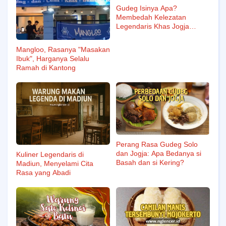
Gudeg Isinya Apa?
Membedah Kelezatan
Legendaris Khas Jogja
dalam Satu Piring
Mangloo, Rasanya "Masakan
Ibuk", Harganya Selalu
Ramah di Kantong
Perang Rasa Gudeg Solo
dan Jogja: Apa Bedanya si
Kuliner Legendaris di
Basah dan si Kering?
Madiun, Menyelami Cita
Rasa yang Abadi