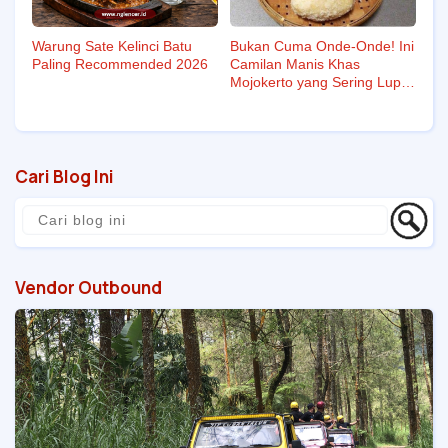
Warung Sate Kelinci Batu
Bukan Cuma Onde-Onde! Ini
Paling Recommended 2026
Camilan Manis Khas
Mojokerto yang Sering Luput
dari Radar
Cari Blog Ini
Vendor Outbound