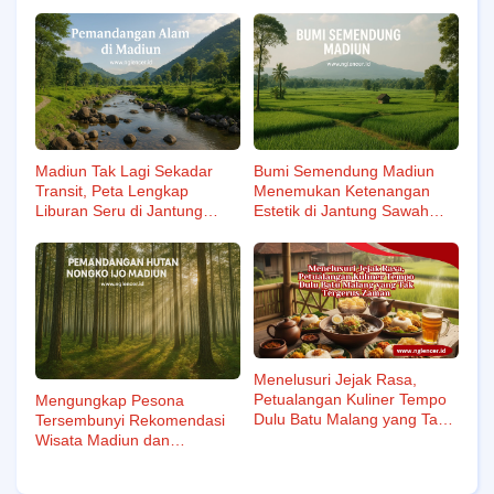
Madiun Tak Lagi Sekadar
Bumi Semendung Madiun
Transit, Peta Lengkap
Menemukan Ketenangan
Liburan Seru di Jantung
Estetik di Jantung Sawah
Jawa Timur
Produktif
Menelusuri Jejak Rasa,
Petualangan Kuliner Tempo
Mengungkap Pesona
Dulu Batu Malang yang Tak
Tersembunyi Rekomendasi
Tergerus Zaman
Wisata Madiun dan
Sekitarnya