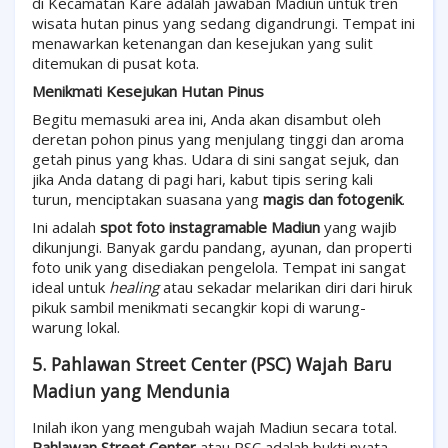
di Kecamatan Kare adalah jawaban Madiun untuk tren
wisata hutan pinus yang sedang digandrungi. Tempat ini
menawarkan ketenangan dan kesejukan yang sulit
ditemukan di pusat kota.
Menikmati Kesejukan Hutan Pinus
Begitu memasuki area ini, Anda akan disambut oleh
deretan pohon pinus yang menjulang tinggi dan aroma
getah pinus yang khas. Udara di sini sangat sejuk, dan
jika Anda datang di pagi hari, kabut tipis sering kali
turun, menciptakan suasana yang
magis dan fotogenik
.
Ini adalah
spot foto instagramable Madiun
yang wajib
dikunjungi. Banyak gardu pandang, ayunan, dan properti
foto unik yang disediakan pengelola. Tempat ini sangat
ideal untuk
healing
atau sekadar melarikan diri dari hiruk
pikuk sambil menikmati secangkir kopi di warung-
warung lokal.
5. Pahlawan Street Center (PSC) Wajah Baru
Madiun yang Mendunia
Inilah ikon yang mengubah wajah Madiun secara total.
Pahlawan Street Center
atau PSC adalah bukti nyata