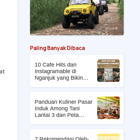
Paling Banyak Dibaca
10 Cafe Hits dan
at
Instagramable di
Nganjuk yang Bikin
Nongkrong Makin Asyik
Panduan Kuliner Pasar
Induk Among Tani
Lantai 3 dan Peta
Lokasi dan Harga Menu
Hidden Gem 2026
7 Rekomendasi Oleh-