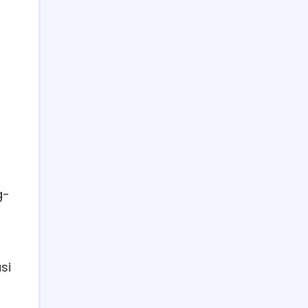
g-
si