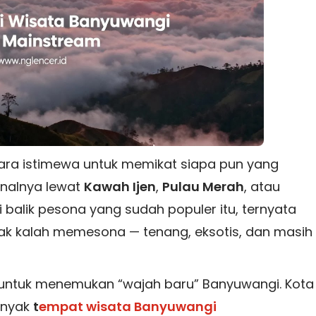
ara istimewa untuk memikat siapa pun yang
enalnya lewat
Kawah Ijen
,
Pulau Merah
, atau
balik pesona yang sudah populer itu, ternyata
 tak kalah memesona — tenang, eksotis, dan masih
untuk menemukan “wajah baru” Banyuwangi. Kota
anyak
t
empat wisata Banyuwangi