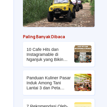
Paling Banyak Dibaca
10 Cafe Hits dan
Instagramable di
Nganjuk yang Bikin
Nongkrong Makin Asyik
Panduan Kuliner Pasar
Induk Among Tani
Lantai 3 dan Peta
Lokasi dan Harga Menu
Hidden Gem 2026
7 Rekomendasi Oleh-