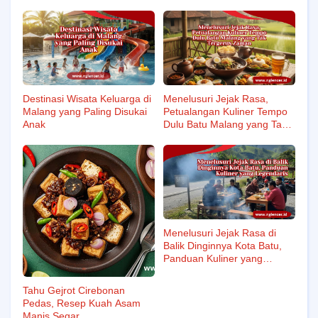
Destinasi Wisata Keluarga di
Menelusuri Jejak Rasa,
Malang yang Paling Disukai
Petualangan Kuliner Tempo
Anak
Dulu Batu Malang yang Tak
Tergerus Zaman
Menelusuri Jejak Rasa di
Balik Dinginnya Kota Batu,
Panduan Kuliner yang
Legendaris
Tahu Gejrot Cirebonan
Pedas, Resep Kuah Asam
Manis Segar