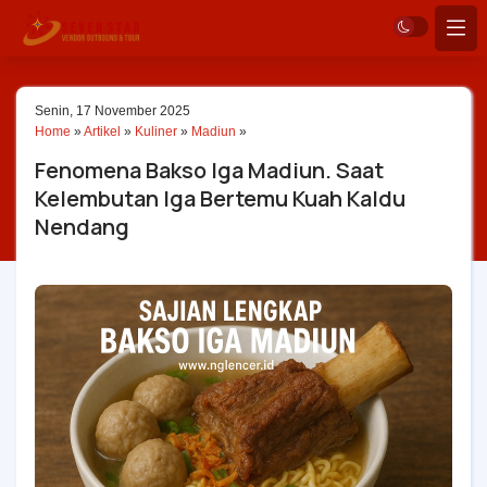
Senin, 17 November 2025
Home
»
Artikel
»
Kuliner
»
Madiun
»
Fenomena Bakso Iga Madiun. Saat
Kelembutan Iga Bertemu Kuah Kaldu
Nendang