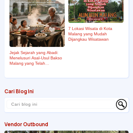
7 Lokasi Wisata di Kota
Malang yang Mudah
Dijangkau Wisatawan
Jejak Sejarah yang Abadi:
Menelusuri Asal-Usul Bakso
Malang yang Telah
Melegenda Lintas Generasi
Cari Blog Ini
Vendor Outbound