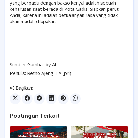
yang berpadu dengan bakso kenyal adalah sebuah
keharusan saat berada di Kota Gadis. Siapkan perut
Anda, karena ini adalah petualangan rasa yang tidak
akan mudah dilupakan.
Sumber Gambar by AI
Penulis: Retno Ajeng T.A (prl)
Bagikan:
Postingan Terkait