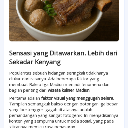
Sensasi yang Ditawarkan. Lebih dari
Sekadar Kenyang
Popularitas sebuah hidangan seringkali tidak hanya
diukur dari rasanya. Ada beberapa faktor yang
membuat Bakso Iga Madiun menjadi fenomena dan
bagian penting dari
wisata kuliner Madiun
.
Pertama adalah
faktor visual yang menggugah selera
.
Tampilan semangkuk bakso dengan potongan iga besar
yang 'bertengger' gagah di atasnya adalah
pemandangan yang sangat fotogenik. Ini menjadikannya
konten yang sempurna untuk media sosial, yang pada
gilirannya memicu rasa penasaran.