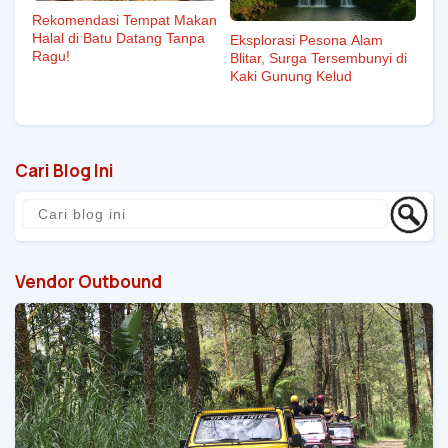
Rekomendasi Tempat Makan
Halal di Batu Datang Tanpa
Eksplorasi Pesona Alam
Ragu!
Blitar, Surga Tersembunyi di
Kaki Gunung Kelud
Cari Blog Ini
Vendor Outbound