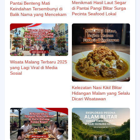
Menikmati Hasil Laut Segar
Pantai Benteng Mati
di Pantai Pangi Blitar Surga
Keindahan Tersembunyi di
Pecinta Seafood Lokal
Balik Nama yang Mencekam
Wisata Malang Terbaru 2025
yang Lagi Viral di Media
Sosial
Kelezatan Nasi Kikil Blitar
Hidangan Malam yang Selalu
Dicari Wisatawan