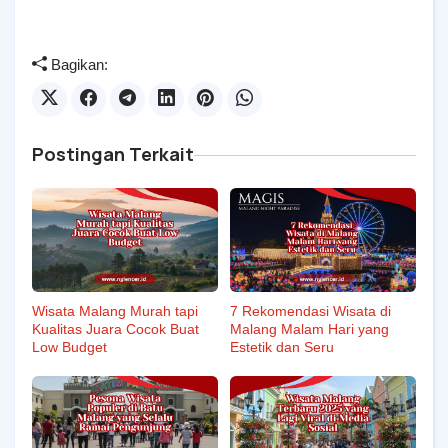
Bagikan:
Postingan Terkait
7 Rekomendasi Wisata di
Wisata Malang Murah tapi
Malang Malam Hari yang
Kualitas Juara Cocok Buat
Estetik dan Seru
Low Budget