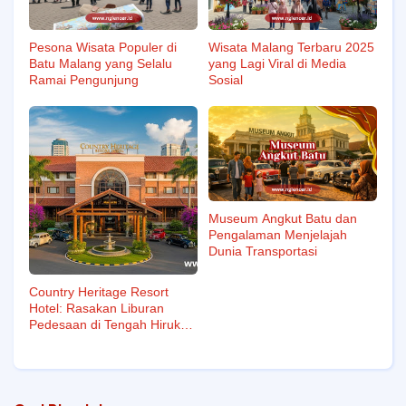
Pesona Wisata Populer di
Wisata Malang Terbaru 2025
Batu Malang yang Selalu
yang Lagi Viral di Media
Ramai Pengunjung
Sosial
Museum Angkut Batu dan
Pengalaman Menjelajah
Dunia Transportasi
Country Heritage Resort
Hotel: Rasakan Liburan
Pedesaan di Tengah Hiruk
Pikuk Surabaya.