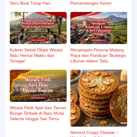
Seru Buat Tutup Hari
Pemandangan Keren
Kuliner Dekat Objek Wisata
Menjelajahi Pesona Malang
Batu Hemat Waktu dan
Raya dan Panduan Strategis
Tenaga!
Liburan dalam Satu
Perjalanan
Wisata Petik Apel dan Taman
Bunga Terbaik di Batu Mulai
Selecta hingga San Terra
Almond Crispy Cheese –