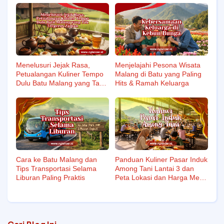
Menelusuri Jejak Rasa,
Menjelajahi Pesona Wisata
Petualangan Kuliner Tempo
Malang di Batu yang Paling
Dulu Batu Malang yang Tak
Hits & Ramah Keluarga
Tergerus Zaman
Cara ke Batu Malang dan
Panduan Kuliner Pasar Induk
Tips Transportasi Selama
Among Tani Lantai 3 dan
Liburan Paling Praktis
Peta Lokasi dan Harga Menu
Hidden Gem 2026