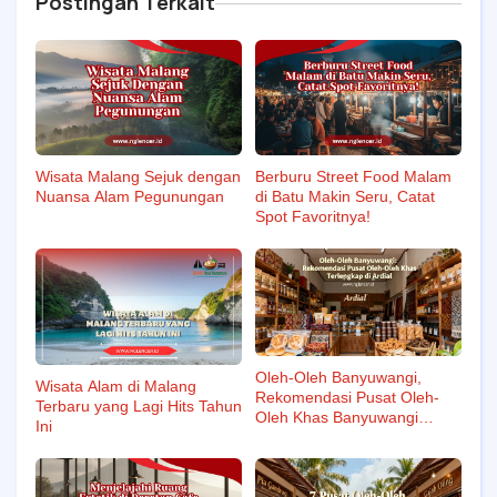
Postingan Terkait
Wisata Malang Sejuk dengan
Berburu Street Food Malam
Nuansa Alam Pegunungan
di Batu Makin Seru, Catat
Spot Favoritnya!
Oleh-Oleh Banyuwangi,
Wisata Alam di Malang
Rekomendasi Pusat Oleh-
Terbaru yang Lagi Hits Tahun
Oleh Khas Banyuwangi
Ini
Terlengkap di Ardial