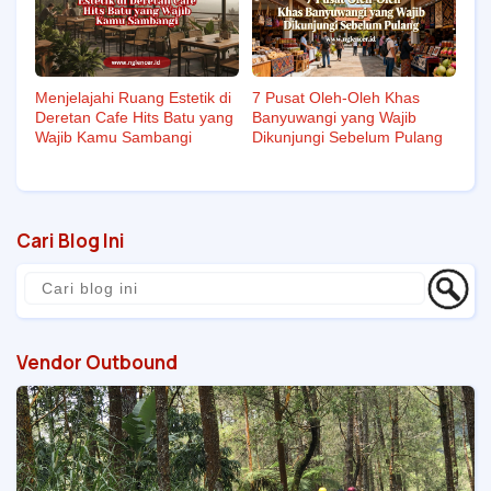
7 Pusat Oleh-Oleh Khas
Menjelajahi Ruang Estetik di
Banyuwangi yang Wajib
Deretan Cafe Hits Batu yang
Dikunjungi Sebelum Pulang
Wajib Kamu Sambangi
Cari Blog Ini
Vendor Outbound