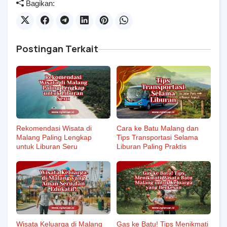
Bagikan:
Postingan Terkait
Rekomendasi Wisata di
Cara ke Batu Malang dan
Malang Paling Lengkap
Tips Transportasi Selama
untuk Liburan Seru
Liburan Paling Praktis
Wisata Keluarga di Malang
Gas ke Batu! Tips Menikmati