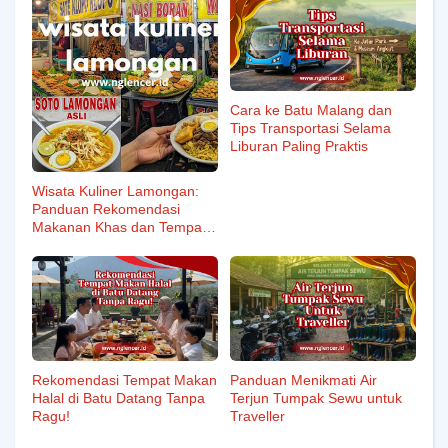
Cara ke Batu Malang dan
Tips Transportasi Selama
Liburan Paling Praktis
Wisata Kuliner Lamongan:
Panduan Rekomendasi
Makanan Khas dan Tempat
Terbaik
Rekomendasi Tempat Makan
Panduan Menikmati Air
Halal di Batu Datang Tanpa
Terjun Tumpak Sewu untuk
Ragu!
Traveller