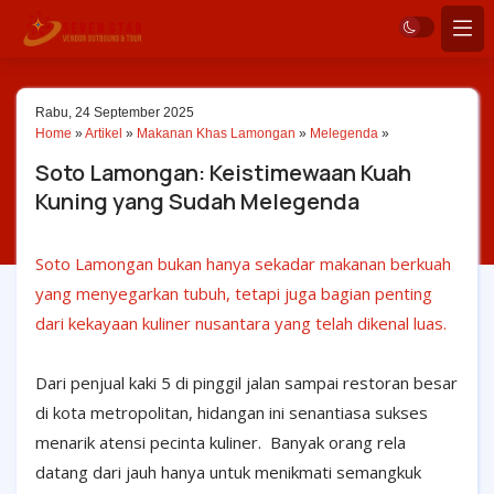
Rabu, 24 September 2025
Home
»
Artikel
»
Makanan Khas Lamongan
»
Melegenda
»
Soto Lamongan: Keistimewaan Kuah
Kuning yang Sudah Melegenda
Soto Lamongan bukan hanya sekadar makanan berkuah
yang menyegarkan tubuh, tetapi juga bagian penting
dari kekayaan kuliner nusantara yang telah dikenal luas.
Dari penjual kaki 5 di pinggil jalan sampai restoran besar
di kota metropolitan, hidangan ini senantiasa sukses
menarik atensi pecinta kuliner.
Banyak orang rela
datang dari jauh hanya untuk menikmati semangkuk