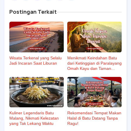
Postingan Terkait
Wisata Terkenal yang Selalu
Menikmati Keindahan Batu
Jadi Incaran Saat Liburan
dari Ketinggian di Paralayang
Omah Kayu dan Taman
Langit
Kuliner Legendaris Batu
Rekomendasi Tempat Makan
Malang, Nikmati Kelezatan
Halal di Batu Datang Tanpa
yang Tak Lekang Waktu
Ragu!