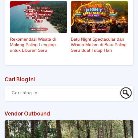
Batu Night Spectacular dan
Rekomendasi Wisata di
Wisata Malam di Batu Paling
Malang Paling Lengkap
Seru Buat Tutup Hari
untuk Liburan Seru
Cari Blog Ini
Vendor Outbound