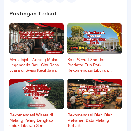
Postingan Terkait
Menjelajahi Warung Makan
Batu Secret Zoo dan
Legendaris Batu Cita Rasa
Predator Fun Park
Juara di Swiss Kecil Jawa
Rekomendasi Liburan
Keluarga Seru di Kota Batu
Rekomendasi Wisata di
Rekomendasi Oleh Oleh
Malang Paling Lengkap
Makanan Batu Malang
untuk Liburan Seru
Terbaik