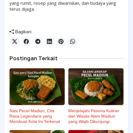
yang rumit, resep yang diwariskan, dan budaya yang
terus dijaga.
Bagikan:
Postingan Terkait
Nasi Pecel Madiun, Cita
Menjelajahi Pesona Kuliner
Rasa Legendaris yang
dan Wisata Alam Madiun
Membuat Kota Ini Terkenal
yang Wajib Dikunjungi