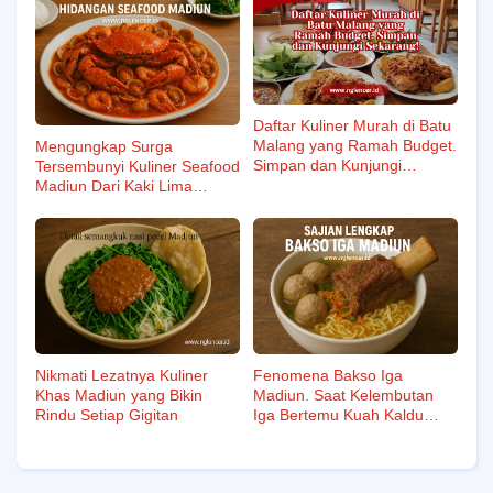
Daftar Kuliner Murah di Batu
Malang yang Ramah Budget.
Mengungkap Surga
Simpan dan Kunjungi
Tersembunyi Kuliner Seafood
Sekarang!
Madiun Dari Kaki Lima
Hingga Restoran Keluarga
Nikmati Lezatnya Kuliner
Fenomena Bakso Iga
Khas Madiun yang Bikin
Madiun. Saat Kelembutan
Rindu Setiap Gigitan
Iga Bertemu Kuah Kaldu
Nendang