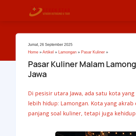
Jumat, 26 September 2025
Home
»
Artikel
»
Lamongan
»
Pasar Kuliner
»
Pasar Kuliner Malam Lamonga
Jawa
Di pesisir utara Jawa, ada satu kota ya
lebih hidup: Lamongan. Kota yang akrab 
panjang soal kuliner, tetapi juga kehid