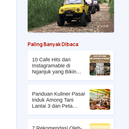
Paling Banyak Dibaca
10 Cafe Hits dan
Instagramable di
Nganjuk yang Bikin
Nongkrong Makin Asyik
Panduan Kuliner Pasar
Induk Among Tani
Lantai 3 dan Peta
Lokasi dan Harga Menu
Hidden Gem 2026
7 Rekomendasi Oleh-